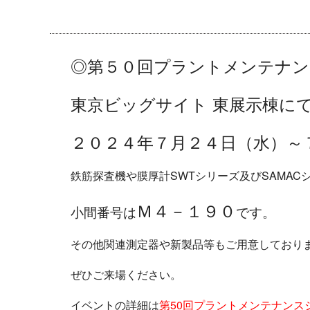
◎第５０回プラントメンテナン
東京ビッグサイト 東展示棟に
２０２４年７
月２４
日（水）～
鉄筋探査機や膜厚計SWTシリーズ及びSAMA
Ｍ４－１９０
小間番号は
です。
その他関連測定器や新製品等もご用意しており
ぜひご来場ください。
イベントの詳細は
第50回プラントメンテナンス