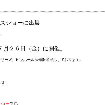
スショー
に出展
て
７月２６日（金
）に開催。
Cシリーズ、ピンホール探知器等展示しております。
ます。
ショー
です。