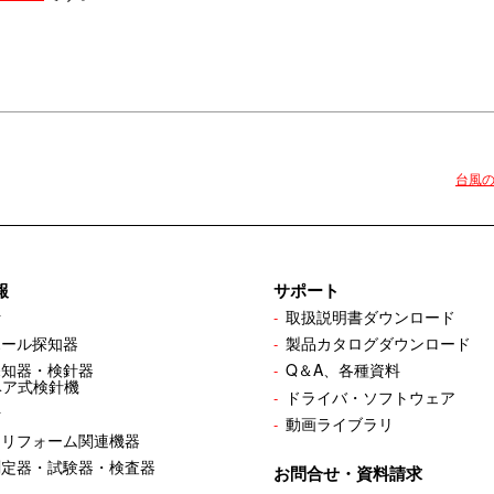
台風の
報
サポート
計
取扱説明書ダウンロード
ホール探知器
製品カタログダウンロード
探知器・検針器
Q＆A、各種資料
ベア式検針機
ドライバ・ソフトウェア
計
動画ライブラリ
・リフォーム関連機器
測定器・試験器・検査器
お問合せ・資料請求