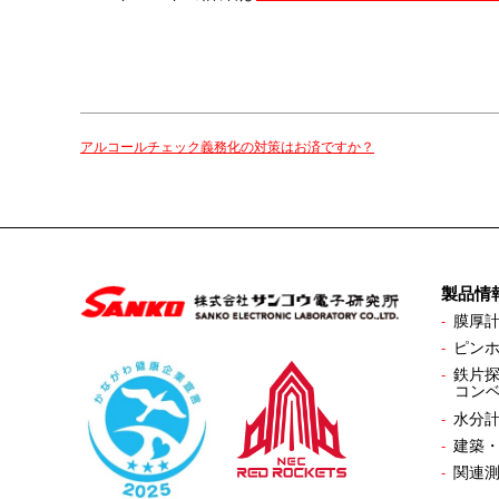
アルコールチェック義務化の対策はお済ですか？
製品情
膜厚
ピン
鉄片
コン
水分
建築
関連